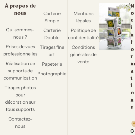
À propos de
N
Carterie
Mentions
nous
o
Simple
légales
s
i
Qui sommes-
Carterie
Politique de
n
nous ?
Double
confidentialité
f
Prises de vues
Tirages fine
Conditions
o
professionnelles
art
générales de
r
vente
Réalisation de
Papeterie
m
supports de
a
Photographie
communication
t
i
Tirages photos
o
pour
n
décoration sur
s
tous supports
Contactez-
nous
C