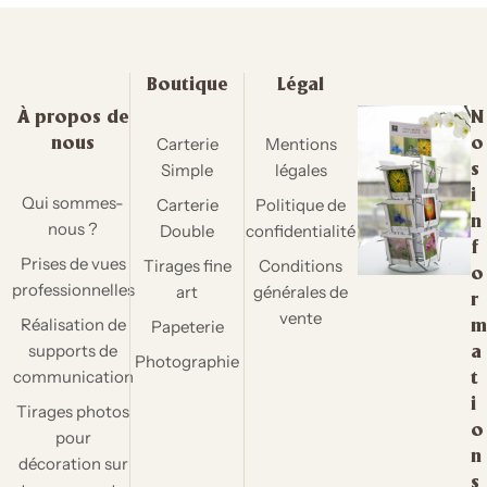
Boutique
Légal
À propos de
N
Carterie
Mentions
nous
o
Simple
légales
s
i
Qui sommes-
Carterie
Politique de
n
nous ?
Double
confidentialité
f
Prises de vues
Tirages fine
Conditions
o
professionnelles
art
générales de
r
vente
Réalisation de
Papeterie
m
supports de
a
Photographie
communication
t
i
Tirages photos
o
pour
n
décoration sur
s