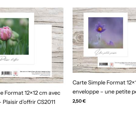
Carte Simple Format 12×
enveloppe – une petite 
le Format 12×12 cm avec
anémone CS222
2,50
€
Plaisir d’offrir CS2011