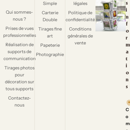
Simple
légales
s
i
Qui sommes-
Carterie
Politique de
n
nous ?
Double
confidentialité
f
Prises de vues
Tirages fine
Conditions
o
professionnelles
art
générales de
r
vente
Réalisation de
Papeterie
m
supports de
a
Photographie
communication
t
i
Tirages photos
o
pour
n
décoration sur
s
tous supports
Contactez-
nous
C
o
m