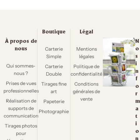
Boutique
Légal
À propos de
N
Carterie
Mentions
nous
o
Simple
légales
s
i
Qui sommes-
Carterie
Politique de
n
nous ?
Double
confidentialité
f
Prises de vues
Tirages fine
Conditions
o
professionnelles
art
générales de
r
vente
Réalisation de
Papeterie
m
supports de
a
Photographie
communication
t
i
Tirages photos
o
pour
n