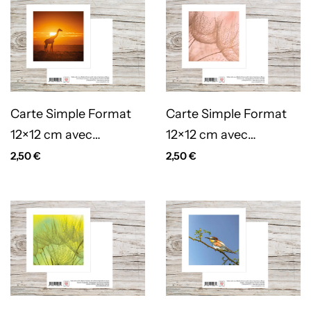
Carte Simple Format
Carte Simple Format
12×12 cm avec
12×12 cm avec
enveloppe – Girafe
enveloppe – Goutte
2,50
€
2,50
€
rose