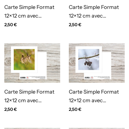
Carte Simple Format
Carte Simple Format
12×12 cm avec
12×12 cm avec
enveloppe –
enveloppe – Cerisier
2,50
€
2,50
€
Amandiers de
japonais
Mittelwihr
Carte Simple Format
Carte Simple Format
12×12 cm avec
12×12 cm avec
enveloppe – Chamois
enveloppe – Cristaux
2,50
€
2,50
€
de glace