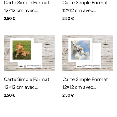
Carte Simple Format
Carte Simple Format
12×12 cm avec
12×12 cm avec
enveloppe – Goutte
enveloppe – Guêpier
2,50
€
2,50
€
verte
Carte Simple Format
Carte Simple Format
12×12 cm avec
12×12 cm avec
enveloppe – Lion et
enveloppe – Prunus
2,50
€
2,50
€
lionceau