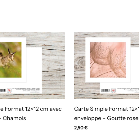
le Format 12×12 cm avec
Carte Simple Format 12×
– Chamois
enveloppe – Goutte rose
2,50
€