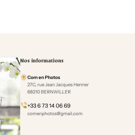
Nos informations
Com en Photos
27C, rue Jean Jacques Henner
68210 BERNWILLER
+33 6 73 14 06 69
comenphotos@gmail.com