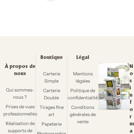
Boutique
Légal
À propos de
N
Carterie
Mentions
nous
o
Simple
légales
s
i
Qui sommes-
Carterie
Politique de
n
nous ?
Double
confidentialité
f
Prises de vues
Tirages fine
Conditions
o
professionnelles
art
générales de
r
vente
Réalisation de
Papeterie
m
supports de
a
Photographie