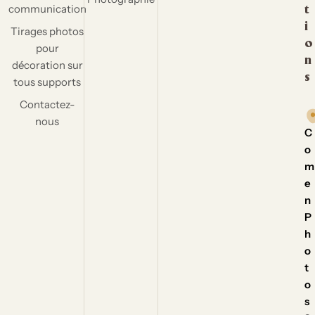
communication
t
i
Tirages photos
o
pour
n
décoration sur
s
tous supports
Contactez-
nous
C
o
m
e
n
P
h
o
t
o
s