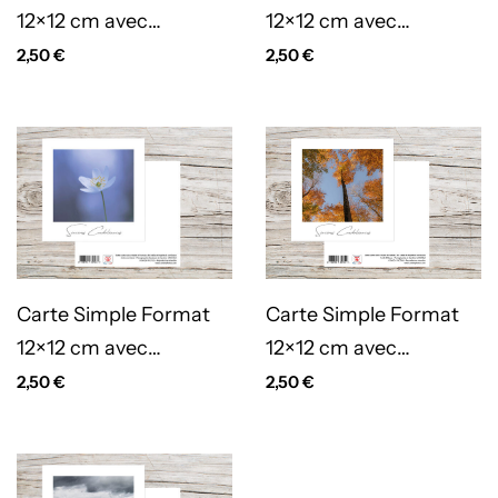
12×12 cm avec
12×12 cm avec
enveloppe – Prunus
enveloppe –
2,50
€
2,50
€
rétablissement
orchidée – anémone
CS223
Carte Simple Format
Carte Simple Format
12×12 cm avec
12×12 cm avec
enveloppe – Sincères
enveloppe – Sincères
2,50
€
2,50
€
condoléances – Arbres
condoléances –
Anémone Silvie