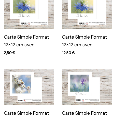
Carte Simple Format
Carte Simple Format
12×12 cm avec
12×12 cm avec
enveloppe – Plaisir
enveloppe – Plaisir
2,50
€
12,50
€
d’offrir CS2012
d’offrir CS2012 (Lot de
5)
Carte Simple Format
Carte Simple Format